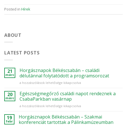
Posted in
Hírek
ABOUT
LATEST POSTS
Horgásznapok Békéscsabán – családi
21
márc
délutánnal folytatódott a programsorozat
Horgásznapok
a hozzászólások lehetősége kikapcsolva
Békéscsabán
–
Egészségmegőrző családi napot rendeznek a
20
családi
márc
CsabaParkban vasárnap
délutánnal
Egészségmegőrző
a hozzászólások lehetősége kikapcsolva
folytatódott
családi
a
napot
Horgásznapok Békéscsabán – Szakmai
programsorozat
19
rendeznek
bejegyzéshez
febr
konferenciát tartottak a Pálinkamúzeumban
a