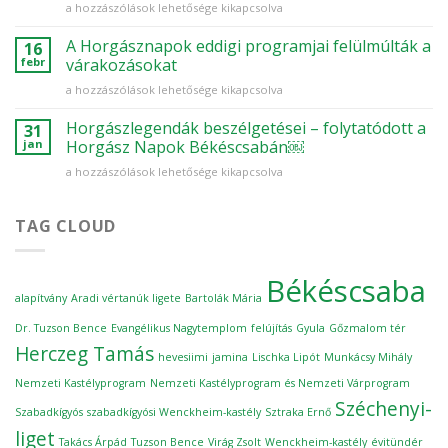
Horgásznapok
a hozzászólások lehetősége kikapcsolva
CsabaParkban
Békéscsabán
vasárnap
–
A Horgásznapok eddigi programjai felülmúlták a
bejegyzéshez
16
Szakmai
febr
várakozásokat
konferenciát
A
a hozzászólások lehetősége kikapcsolva
tartottak
Horgásznapok
a
eddigi
Horgászlegendák beszélgetései – folytatódott a
Pálinkamúzeumban
31
programjai
bejegyzéshez
jan
Horgász Napok Békéscsabán￼
felülmúlták
Horgászlegendák
a hozzászólások lehetősége kikapcsolva
a
beszélgetései
várakozásokat
–
bejegyzéshez
folytatódott
TAG CLOUD
a
Horgász
Napok
Békéscsaba
Békéscsabán
alapítvány
Aradi vértanúk ligete
Bartolák Mária
￼
bejegyzéshez
Dr. Tuzson Bence
Evangélikus Nagytemplom
felújítás
Gyula
Gőzmalom tér
Herczeg Tamás
hevesiimi
jamina
Lischka Lipót
Munkácsy Mihály
Nemzeti Kastélyprogram
Nemzeti Kastélyprogram és Nemzeti Várprogram
Széchenyi-
Szabadkígyós
szabadkígyósi Wenckheim-kastély
Sztraka Ernő
liget
Takács Árpád
Tuzson Bence
Virág Zsolt
Wenckheim-kastély
évitündér