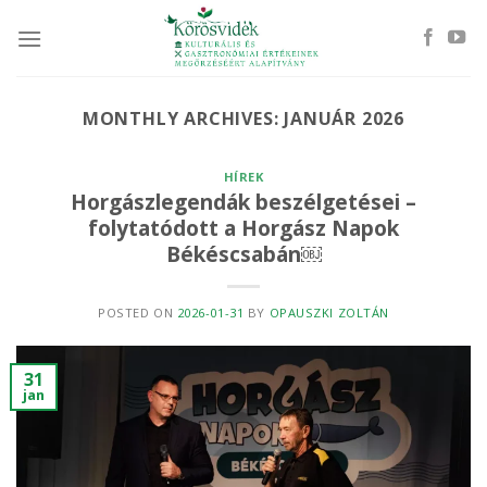
Skip
to
content
MONTHLY ARCHIVES:
JANUÁR 2026
HÍREK
Horgászlegendák beszélgetései –
folytatódott a Horgász Napok
Békéscsabán￼
POSTED ON
2026-01-31
BY
OPAUSZKI ZOLTÁN
31
jan