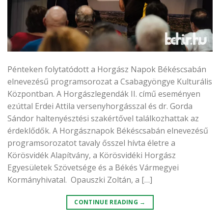
Pénteken folytatódott a Horgász Napok Békéscsabán
elnevezésű programsorozat a Csabagyöngye Kulturális
Központban. A Horgászlegendák II. című eseményen
ezúttal Erdei Attila versenyhorgásszal és dr. Gorda
Sándor haltenyésztési szakértővel találkozhattak az
érdeklődők. A Horgásznapok Békéscsabán elnevezésű
programsorozatot tavaly ősszel hívta életre a
Körösvidék Alapítvány, a Körösvidéki Horgász
Egyesületek Szövetsége és a Békés Vármegyei
Kormányhivatal. Opauszki Zoltán, a […]
CONTINUE READING
→