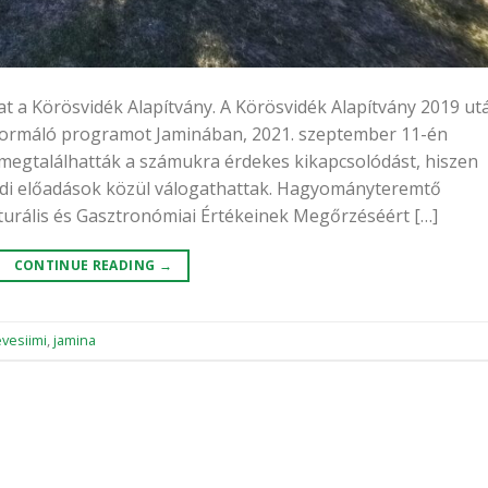
t a Körösvidék Alapítvány. A Körösvidék Alapítvány 2019 ut
ormáló programot Jaminában, 2021. szeptember 11-én
 megtalálhatták a számukra érdekes kikapcsolódást, hiszen
padi előadások közül válogathattak. Hagyományteremtő
turális és Gasztronómiai Értékeinek Megőrzéséért […]
CONTINUE READING
→
vesiimi
,
jamina