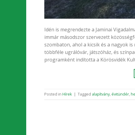
Idén is megrendezte a Jaminai Vigadalma
immár másodszor szervezett közösségf
szombaton, ahol a kicsik és a nagyok is
többféle ugrálóvár, játszóház, és szín
programként indította a Körösvidék Kul
Posted in
Hírek
|
Tagged
alapítvány
,
évitündér
,
he