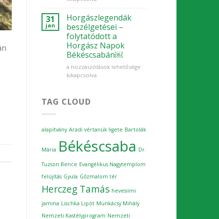
eddigi
programjai
Horgászlegendák
31
felülmúlták
jan
beszélgetései –
a
folytatódott a
várakozásokat
Horgász Napok
án
bejegyzéshez
Békéscsabán￼
Horgászlegendák
a hozzászólások lehetősége
beszélgetései
kikapcsolva
–
folytatódott
a
TAG CLOUD
Horgász
Napok
Békéscsabán
alapítvány
Aradi vértanúk ligete
Bartolák
￼
Békéscsaba
bejegyzéshez
Mária
Dr.
Tuzson Bence
Evangélikus Nagytemplom
felújítás
Gyula
Gőzmalom tér
Herczeg Tamás
hevesiimi
jamina
Lischka Lipót
Munkácsy Mihály
Nemzeti Kastélyprogram
Nemzeti