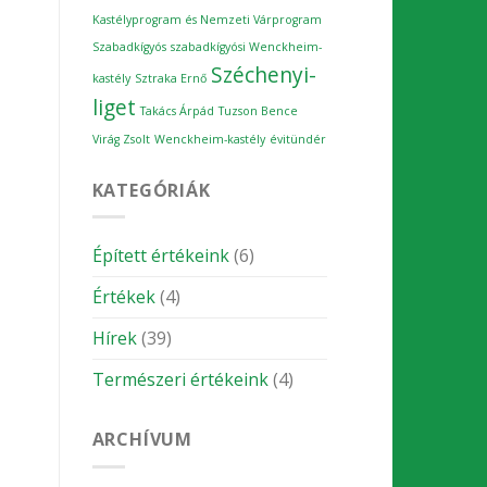
Kastélyprogram és Nemzeti Várprogram
Szabadkígyós
szabadkígyósi Wenckheim-
Széchenyi-
kastély
Sztraka Ernő
liget
Takács Árpád
Tuzson Bence
Virág Zsolt
Wenckheim-kastély
évitündér
KATEGÓRIÁK
Épített értékeink
(6)
Értékek
(4)
Hírek
(39)
Természeri értékeink
(4)
ARCHÍVUM