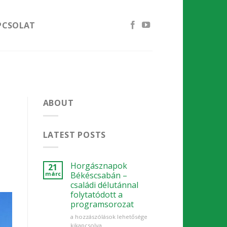
PCSOLAT
ABOUT
LATEST POSTS
Horgásznapok
21
márc
Békéscsabán –
családi délutánnal
folytatódott a
programsorozat
Horgásznapok
a hozzászólások lehetősége
Békéscsabán
kikapcsolva