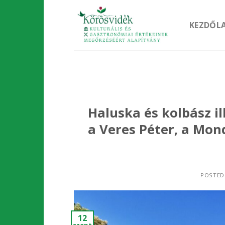
Skip
to
KEZDŐL
content
Haluska és kolbász i
a Veres Péter, a Mon
POSTED
12