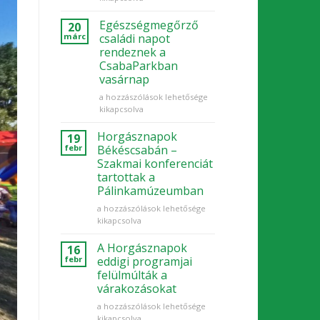
–
családi
Egészségmegőrző
20
délutánnal
márc
családi napot
folytatódott
rendeznek a
a
CsabaParkban
programsorozat
vasárnap
bejegyzéshez
Egészségmegőrző
a hozzászólások lehetősége
családi
kikapcsolva
napot
rendeznek
Horgásznapok
19
a
febr
Békéscsabán –
CsabaParkban
Szakmai konferenciát
vasárnap
tartottak a
bejegyzéshez
Pálinkamúzeumban
Horgásznapok
a hozzászólások lehetősége
Békéscsabán
kikapcsolva
–
Szakmai
A Horgásznapok
16
konferenciát
febr
eddigi programjai
tartottak
felülmúlták a
a
várakozásokat
Pálinkamúzeumban
bejegyzéshez
A
a hozzászólások lehetősége
Horgásznapok
kikapcsolva