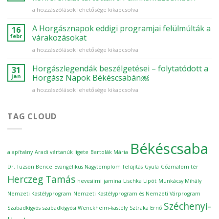
a
Horgásznapok
a hozzászólások lehetősége kikapcsolva
CsabaParkban
Békéscsabán
vasárnap
–
A Horgásznapok eddigi programjai felülmúlták a
bejegyzéshez
16
Szakmai
febr
várakozásokat
konferenciát
A
a hozzászólások lehetősége kikapcsolva
tartottak
Horgásznapok
a
eddigi
Horgászlegendák beszélgetései – folytatódott a
Pálinkamúzeumban
31
programjai
bejegyzéshez
jan
Horgász Napok Békéscsabán￼
felülmúlták
Horgászlegendák
a hozzászólások lehetősége kikapcsolva
a
beszélgetései
várakozásokat
–
bejegyzéshez
folytatódott
TAG CLOUD
a
Horgász
Napok
Békéscsaba
Békéscsabán
alapítvány
Aradi vértanúk ligete
Bartolák Mária
￼
bejegyzéshez
Dr. Tuzson Bence
Evangélikus Nagytemplom
felújítás
Gyula
Gőzmalom tér
Herczeg Tamás
hevesiimi
jamina
Lischka Lipót
Munkácsy Mihály
Nemzeti Kastélyprogram
Nemzeti Kastélyprogram és Nemzeti Várprogram
Széchenyi-
Szabadkígyós
szabadkígyósi Wenckheim-kastély
Sztraka Ernő