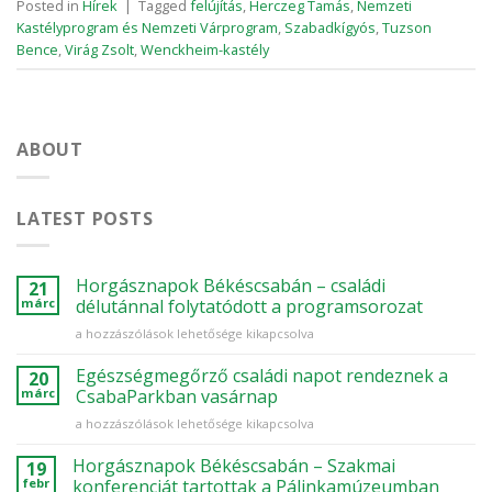
Posted in
Hírek
|
Tagged
felújítás
,
Herczeg Tamás
,
Nemzeti
Kastélyprogram és Nemzeti Várprogram
,
Szabadkígyós
,
Tuzson
Bence
,
Virág Zsolt
,
Wenckheim-kastély
ABOUT
LATEST POSTS
Horgásznapok Békéscsabán – családi
21
márc
délutánnal folytatódott a programsorozat
Horgásznapok
a hozzászólások lehetősége kikapcsolva
Békéscsabán
–
Egészségmegőrző családi napot rendeznek a
20
családi
márc
CsabaParkban vasárnap
délutánnal
Egészségmegőrző
a hozzászólások lehetősége kikapcsolva
folytatódott
családi
a
napot
Horgásznapok Békéscsabán – Szakmai
programsorozat
19
rendeznek
bejegyzéshez
febr
konferenciát tartottak a Pálinkamúzeumban