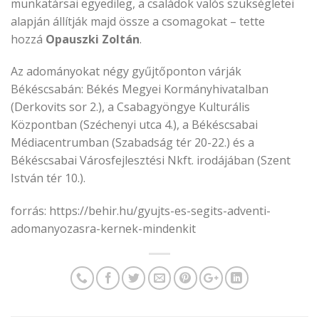
munkatársai egyedileg, a családok valós szükségletei
alapján állítják majd össze a csomagokat – tette
hozzá
Opauszki Zoltán
.
Az adományokat négy gyűjtőponton várják
Békéscsabán: Békés Megyei Kormányhivatalban
(Derkovits sor 2.), a Csabagyöngye Kulturális
Központban (Széchenyi utca 4.), a Békéscsabai
Médiacentrumban (Szabadság tér 20-22.) és a
Békéscsabai Városfejlesztési Nkft. irodájában (Szent
István tér 10.).
forrás: https://behir.hu/gyujts-es-segits-adventi-
adomanyozasra-kernek-mindenkit