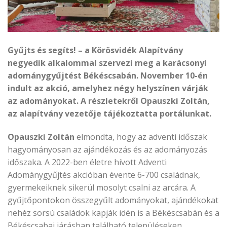
Gyűjts és segíts! – a Körösvidék Alapítvány
negyedik alkalommal szervezi meg a karácsonyi
adománygyűjtést Békéscsabán. November 10-én
indult az akció, amelyhez négy helyszínen várják
az adományokat. A részletekről Opauszki Zoltán,
az alapítvány vezetője tájékoztatta portálunkat.
Opauszki Zoltán
elmondta, hogy az adventi időszak
hagyományosan az ajándékozás és az adományozás
időszaka. A 2022-ben életre hívott Adventi
Adománygyűjtés akcióban évente 6-700 családnak,
gyermekeiknek sikerül mosolyt csalni az arcára. A
gyűjtőpontokon összegyűlt adományokat, ajándékokat
nehéz sorsú családok kapják idén is a Békéscsabán és a
Békéscsabai járásban található településeken.