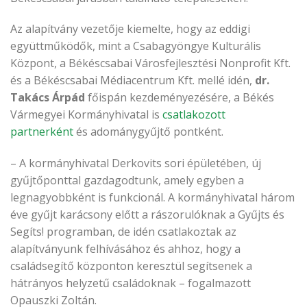
Az alapítvány vezetője kiemelte, hogy az eddigi
együttműködők, mint a Csabagyöngye Kulturális
Központ, a Békéscsabai Városfejlesztési Nonprofit Kft.
és a Békéscsabai Médiacentrum Kft. mellé idén,
dr.
Takács Árpád
főispán kezdeményezésére, a Békés
Vármegyei Kormányhivatal is
csatlakozott
partnerként
és adománygyűjtő pontként.
– A kormányhivatal Derkovits sori épületében, új
gyűjtőponttal gazdagodtunk, amely egyben a
legnagyobbként is funkcionál. A kormányhivatal három
éve gyűjt karácsony előtt a rászorulóknak a Gyűjts és
Segíts! programban, de idén csatlakoztak az
alapítványunk felhívásához és ahhoz, hogy a
családsegítő központon keresztül segítsenek a
hátrányos helyzetű családoknak – fogalmazott
Opauszki Zoltán.