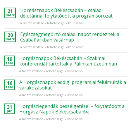
Horgásznapok Békéscsabán – családi
21
márc
délutánnal folytatódott a programsorozat
Horgásznapok
a hozzászólások lehetősége kikapcsolva
Békéscsabán
–
Egészségmegőrző családi napot rendeznek a
20
családi
márc
CsabaParkban vasárnap
délutánnal
Egészségmegőrző
a hozzászólások lehetősége kikapcsolva
folytatódott
családi
a
napot
Horgásznapok Békéscsabán – Szakmai
programsorozat
19
rendeznek
bejegyzéshez
febr
konferenciát tartottak a Pálinkamúzeumban
a
Horgásznapok
a hozzászólások lehetősége kikapcsolva
CsabaParkban
Békéscsabán
vasárnap
–
A Horgásznapok eddigi programjai felülmúlták a
bejegyzéshez
16
Szakmai
febr
várakozásokat
konferenciát
A
a hozzászólások lehetősége kikapcsolva
tartottak
Horgásznapok
a
eddigi
Horgászlegendák beszélgetései – folytatódott a
Pálinkamúzeumban
31
programjai
bejegyzéshez
jan
Horgász Napok Békéscsabán￼
felülmúlták
Horgászlegendák
a hozzászólások lehetősége kikapcsolva
a
beszélgetései
várakozásokat
–
bejegyzéshez