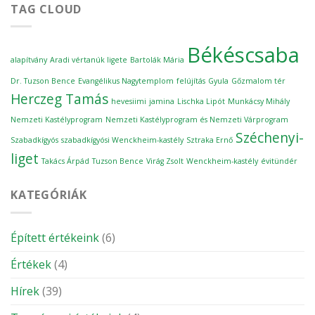
folytatódott
TAG CLOUD
a
Horgász
Napok
Békéscsaba
Békéscsabán
alapítvány
Aradi vértanúk ligete
Bartolák Mária
￼
bejegyzéshez
Dr. Tuzson Bence
Evangélikus Nagytemplom
felújítás
Gyula
Gőzmalom tér
Herczeg Tamás
hevesiimi
jamina
Lischka Lipót
Munkácsy Mihály
Nemzeti Kastélyprogram
Nemzeti Kastélyprogram és Nemzeti Várprogram
Széchenyi-
Szabadkígyós
szabadkígyósi Wenckheim-kastély
Sztraka Ernő
liget
Takács Árpád
Tuzson Bence
Virág Zsolt
Wenckheim-kastély
évitündér
KATEGÓRIÁK
Épített értékeink
(6)
Értékek
(4)
Hírek
(39)