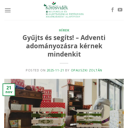
Skip
to
content
HÍREK
Gyűjts és segíts! – Adventi
adományozásra kérnek
mindenkit
POSTED ON
2025-11-21
BY
OPAUSZKI ZOLTÁN
21
nov