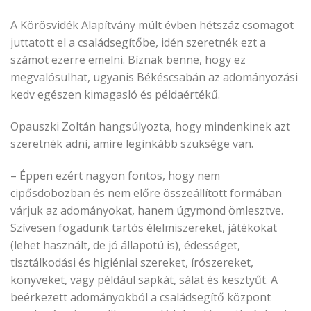
A Körösvidék Alapítvány múlt évben hétszáz csomagot
juttatott el a családsegítőbe, idén szeretnék ezt a
számot ezerre emelni. Bíznak benne, hogy ez
megvalósulhat, ugyanis Békéscsabán az adományozási
kedv egészen kimagasló és példaértékű.
Opauszki Zoltán hangsúlyozta, hogy mindenkinek azt
szeretnék adni, amire leginkább szüksége van.
– Éppen ezért nagyon fontos, hogy nem
cipősdobozban és nem előre összeállított formában
várjuk az adományokat, hanem úgymond ömlesztve.
Szívesen fogadunk tartós élelmiszereket, játékokat
(lehet használt, de jó állapotú is), édességet,
tisztálkodási és higiéniai szereket, írószereket,
könyveket, vagy például sapkát, sálat és kesztyűt. A
beérkezett adományokból a családsegítő központ